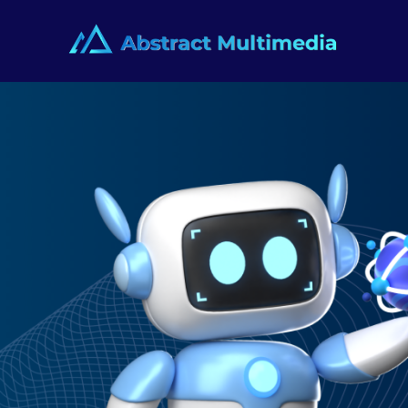
Bỏ
qua
nội
dung