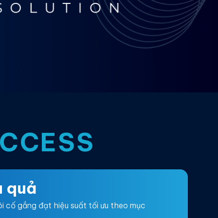
UCCESS
u quả
i cố gắng đạt hiệu suất tối ưu theo mục