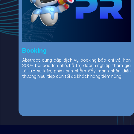
Booking
Abstract cung cấp dịch vụ booking báo chí với hơn
300+ bài báo lớn nhỏ, hỗ trợ doanh nghiệp tham gia
tài trợ sự kiện, phim ảnh nhằm đẩy mạnh nhận diện
thương hiệu, tiếp cận tối đa khách hàng tiềm năng