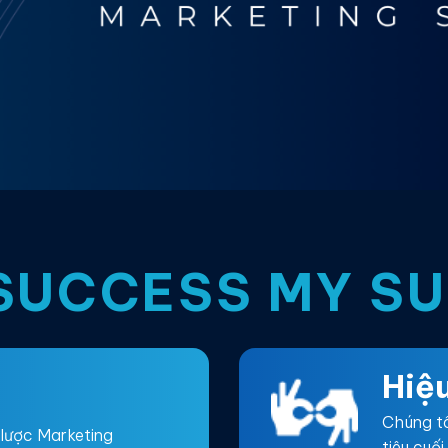
SUCCESS MY S
Hiệ
Chúng tô
lược Marketing
tiêu cuối