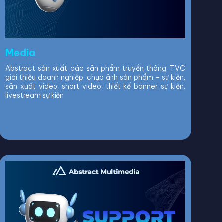
Media
Abstract sản xuất các sản phẩm truyền thông, TVC
giới thiệu doanh nghiệp, chụp ảnh sản phẩm – sự kiện,
sản xuất video, short video, thiết kế banner sự kiện,
livestream sự kiện